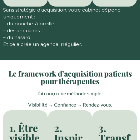
Sans stratégie d’acquisition, votre cabinet dépend
uniquement :
– du bouche-à-oreille
– des annuaires
– du hasard
Et cela crée un agenda irrégulier.
Le framework d’acquisition patients
pour thérapeutes
J’ai conçu une méthode simple :
Visibilité → Confiance → Rendez-vous.
1. Être
2.
3.
visible
Inspir
Transf