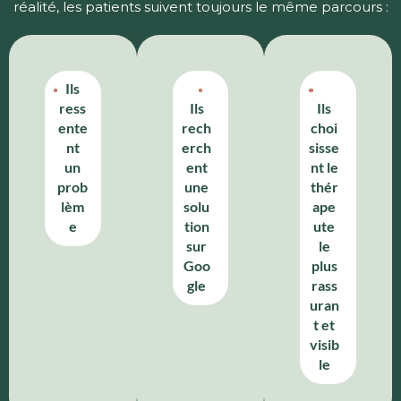
réalité, les patients suivent toujours le même parcours :
Ils
ress
Ils
Ils
ente
rech
choi
nt
erch
sisse
un
ent
nt le
prob
une
thér
lèm
solu
ape
e
tion
ute
sur
le
Goo
plus
gle
rass
uran
t et
visib
le