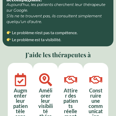
Aujourd’hui, les patients cherchent leur thérapeute
sur Google.
S’ils ne te trouvent pas, ils consultent simplement
quelqu’un d’autre.
Le problème n’est pas ta compétence.
Le problème est ta visibilité.
J’aide les thérapeutes à
Augm
Améli
Attire
Const
enter
orer
r des
ruire
leur
leur
patien
une
patien
visibili
ts
comm
tèle
té
réelle
unicat