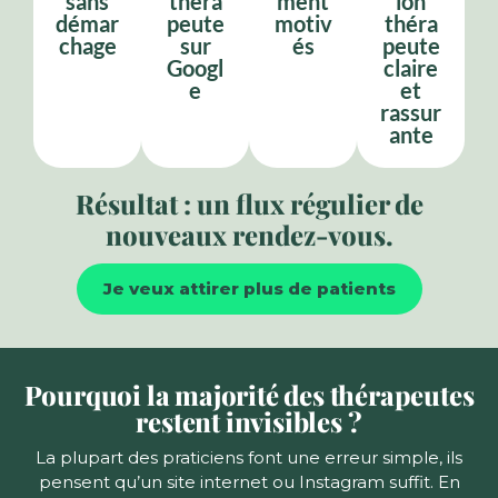
sans
théra
ment
ion
démar
peute
motiv
théra
chage
sur
és
peute
Googl
claire
e
et
rassur
ante
Résultat : un flux régulier de
nouveaux rendez-vous.
Je veux attirer plus de patients
Pourquoi la majorité des thérapeutes
restent invisibles ?
La plupart des praticiens font une erreur simple, ils
pensent qu’un site internet ou Instagram suffit. En