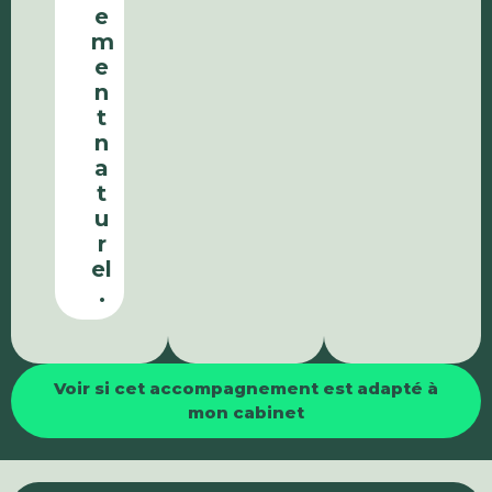
e
m
e
n
t
n
a
t
u
r
el
.
Voir si cet accompagnement est adapté à
mon cabinet