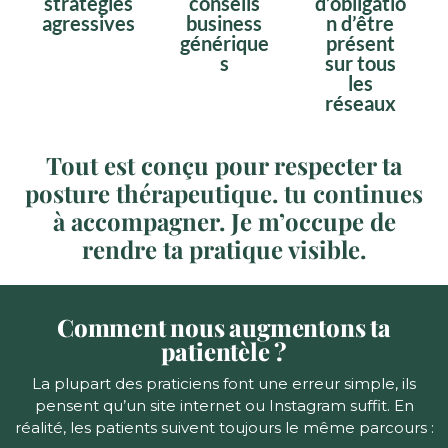
stratégies
conseils
d’obligatio
agressives
business
n d’être
générique
présent
s
sur tous
les
réseaux
Tout est conçu pour respecter ta
posture thérapeutique. tu continues
à accompagner. Je m’occupe de
rendre ta pratique visible.
Comment nous augmentons ta
patientèle ?
La plupart des praticiens font une erreur simple, ils
pensent qu’un site internet ou Instagram suffit. En
réalité, les patients suivent toujours le même parcours :