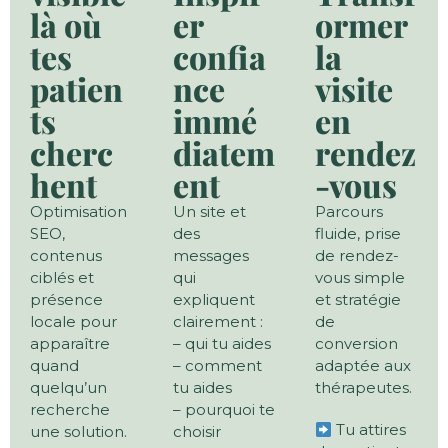
là où
er
ormer
tes
confia
la
patien
nce
visite
ts
immé
en
cherc
diatem
rendez
hent
ent
-vous
Optimisation
Un site et
Parcours
SEO,
des
fluide, prise
contenus
messages
de rendez-
ciblés et
qui
vous simple
présence
expliquent
et stratégie
locale pour
clairement :
de
apparaître
– qui tu aides
conversion
quand
– comment
adaptée aux
quelqu’un
tu aides
thérapeutes.
recherche
– pourquoi te
Tu attires
une solution.
choisir