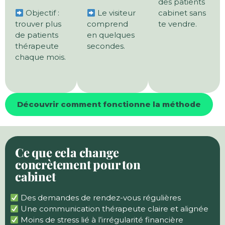
des patients
Objectif :
Le visiteur
cabinet sans
trouver plus
comprend
te vendre.
de patients
en quelques
thérapeute
secondes.
chaque mois.
Découvrir comment fonctionne la méthode
Ce que cela change
concrètement pour ton
cabinet
Des demandes de rendez-vous régulières
Une communication thérapeute claire et alignée
Moins de stress lié à l’irrégularité financière