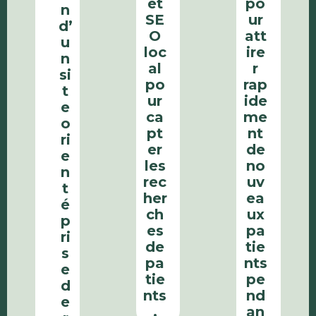
et
po
n
SE
ur
d’
O
att
u
loc
ire
n
al
r
si
po
rap
t
ur
ide
e
ca
me
o
pt
nt
ri
er
de
e
les
no
n
rec
uv
t
her
ea
é
ch
ux
p
es
pa
ri
de
tie
s
pa
nts
e
tie
pe
d
nts
nd
e
.
an