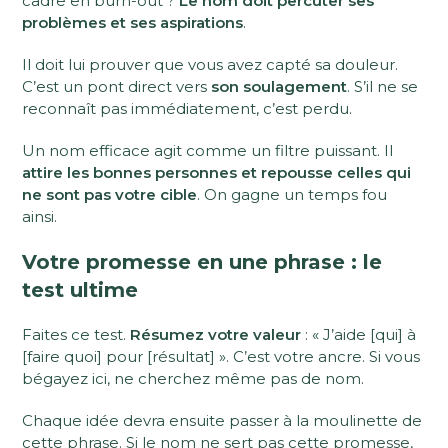
cadre en burn-out ?
Le nom doit percuter ses
problèmes et ses aspirations
.
Il doit lui prouver que vous avez capté sa douleur.
C’est un pont direct vers
son soulagement
. S’il ne se
reconnaît pas immédiatement, c’est perdu.
Un nom efficace agit comme un filtre puissant. Il
attire les bonnes personnes et repousse celles qui
ne sont pas votre cible
. On gagne un temps fou
ainsi.
Votre promesse en une phrase : le
test ultime
Faites ce test.
Résumez votre valeur
: « J’aide [qui] à
[faire quoi] pour [résultat] ». C’est votre ancre. Si vous
bégayez ici, ne cherchez même pas de nom.
Chaque idée devra ensuite passer à la moulinette de
cette phrase. Si le nom ne sert pas cette promesse,